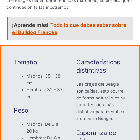
Los Beagles tienen características marcadas, es por ello que a
continuación te las mostramos:
¡Aprende más!
Todo lo que debes saber sobre
el Bulldog Francés
Tamaño
Características
distintivas
Machos: 35 – 38
cm
Las orejas del Beagle
Hembras: 32 – 37
son caídas, esto ocurre
cm
de forma natural y es su
característica más
Peso
distintiva para identificar
a un perro Beagle.
Machos: De 9 a
20 kg
Esperanza de
Hembras: De 8 a