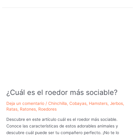
es
el
roedor
más
fácil
de
cuidar?
¿Cuál es el roedor más sociable?
Deja un comentario
/
Chinchilla
,
Cobayas
,
Hamsters
,
Jerbos
,
Ratas
,
Ratones
,
Roedores
Descubre en este artículo cuál es el roedor más sociable.
Conoce las características de estos adorables animales y
descubre cuál puede ser tu compañero perfecto. ¡No te lo