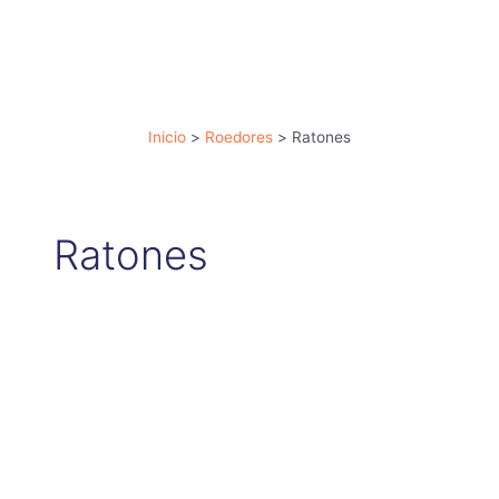
Ir
al
contenido
Inicio
Roedores
Ratones
Ratones