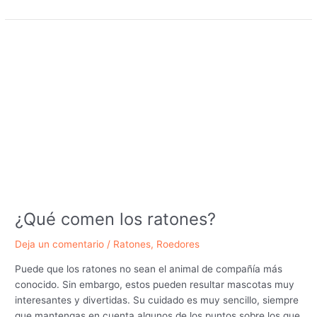
entre
una
rata
y
un
ratón
¿Qué comen los ratones?
Deja un comentario
/
Ratones
,
Roedores
Puede que los ratones no sean el animal de compañía más
conocido. Sin embargo, estos pueden resultar mascotas muy
interesantes y divertidas. Su cuidado es muy sencillo, siempre
que mantengas en cuenta algunos de los puntos sobre los que