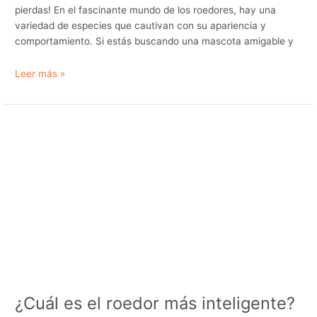
pierdas! En el fascinante mundo de los roedores, hay una
variedad de especies que cautivan con su apariencia y
comportamiento. Si estás buscando una mascota amigable y
¿Cuál
Leer más »
es
el
roedor
más
sociable?
¿Cuál es el roedor más inteligente?