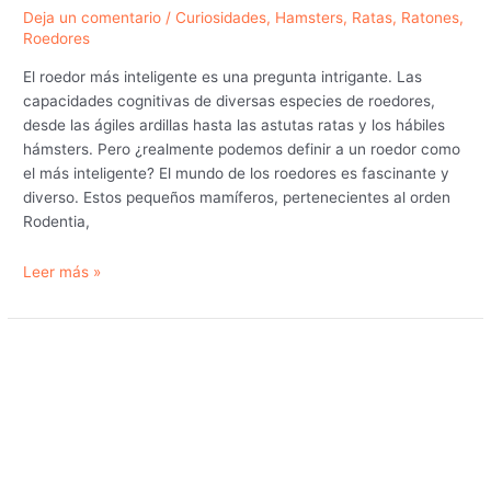
Deja un comentario
/
Curiosidades
,
Hamsters
,
Ratas
,
Ratones
,
Roedores
El roedor más inteligente es una pregunta intrigante. Las
capacidades cognitivas de diversas especies de roedores,
desde las ágiles ardillas hasta las astutas ratas y los hábiles
hámsters. Pero ¿realmente podemos definir a un roedor como
el más inteligente? El mundo de los roedores es fascinante y
diverso. Estos pequeños mamíferos, pertenecientes al orden
Rodentia,
¿Cuál
Leer más »
es
el
roedor
más
inteligente?