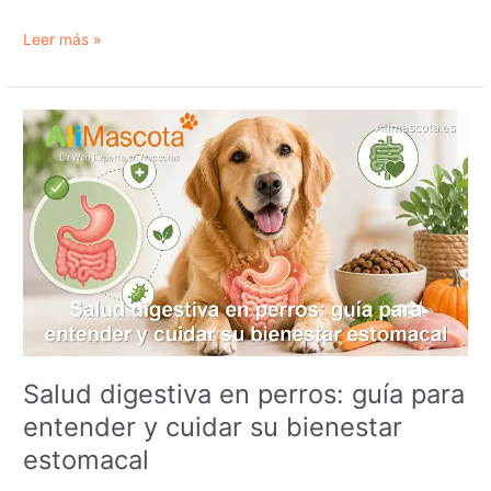
Más
Leer más »
allá
de
la
estética:
claves
fundamentales
para
la
elección
de
un
perro
de
trabajo
Salud digestiva en perros: guía para
o
entender y cuidar su bienestar
compañía
estomacal