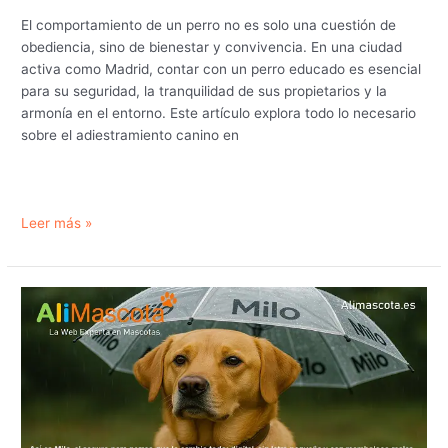
El comportamiento de un perro no es solo una cuestión de
obediencia, sino de bienestar y convivencia. En una ciudad
activa como Madrid, contar con un perro educado es esencial
para su seguridad, la tranquilidad de sus propietarios y la
armonía en el entorno. Este artículo explora todo lo necesario
sobre el adiestramiento canino en
Adiestramiento
Leer más »
canino
en
Madrid:
Tu
perro
equilibrado
y
feliz
con
Educador