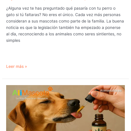
¿Alguna vez te has preguntado qué pasaría con tu perro o
gato si tú faltaras? No eres el único. Cada vez más personas
consideran a sus mascotas como parte de la familia. La buena
noticia es que la legislación también ha empezado a ponerse
al día, reconociendo a los animales como seres sintientes, no
simples
¿Puedes
Leer más »
dejar
a
tu
mascota
en
el
testamento?
Así
protege
la