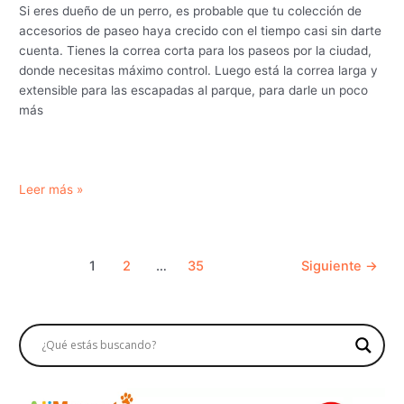
Si eres dueño de un perro, es probable que tu colección de
accesorios de paseo haya crecido con el tiempo casi sin darte
cuenta. Tienes la correa corta para los paseos por la ciudad,
donde necesitas máximo control. Luego está la correa larga y
extensible para las escapadas al parque, para darle un poco
más
La
Leer más »
correa
multiposición:
el
Paginación
1
2
…
35
Siguiente
→
accesorio
de
«Todo
entradas
en
Uno»
que
revolucionará
tus