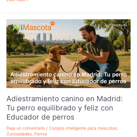
para
perros:
una
inversión
inteligente
para
proteger
a
tu
mejor
amigo
Adiestramiento canino en Madrid:
Tu perro equilibrado y feliz con
Educador de perros
Deja un comentario
/
Compra inteligente para mascotas
,
Curiosidades
,
Perros