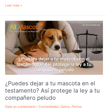
Así
Leer más »
es
Milo,
el
seguro
para
perros
que
lo
cambia
todo:
digital,
sin
letra
pequeña
¿Puedes dejar a tu mascota en el
y
testamento? Así protege la ley a tu
con
reembolsos
compañero peludo
reales
Deja un comentario
/
Curiosidades
,
Gatos
,
Perros