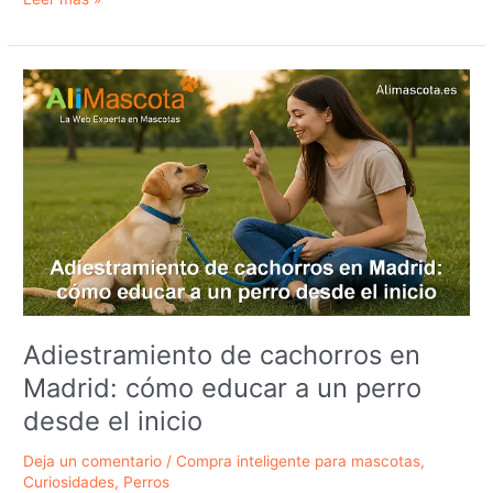
perro
orina
mucho:
cuándo
es
normal
y
cuándo
es
una
señal
de
alerta
Adiestramiento de cachorros en
Madrid: cómo educar a un perro
desde el inicio
Deja un comentario
/
Compra inteligente para mascotas
,
Curiosidades
,
Perros