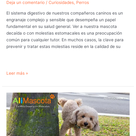
Deja un comentario
/
Curiosidades
,
Perros
El sistema digestivo de nuestros compañeros caninos es un
engranaje complejo y sensible que desempeña un papel
fundamental en su salud general. Ver a nuestra mascota
decaída o con molestias estomacales es una preocupación
común para cualquier tutor. En muchos casos, la clave para
prevenir y tratar estas molestias reside en la calidad de su
Salud
Leer más »
digestiva
en
perros:
guía
para
entender
y
cuidar
su