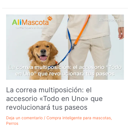
secundarios
del
CBD
en
perros:
datos,
seguridad
y
recomendaciones
La correa multiposición: el
accesorio «Todo en Uno» que
revolucionará tus paseos
Deja un comentario
/
Compra inteligente para mascotas
,
Perros