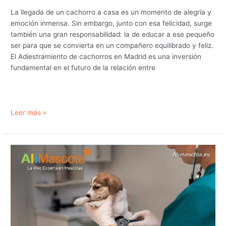
La llegada de un cachorro a casa es un momento de alegría y
emoción inmensa. Sin embargo, junto con esa felicidad, surge
también una gran responsabilidad: la de educar a ese pequeño
ser para que se convierta en un compañero equilibrado y feliz.
El Adiestramiento de cachorros en Madrid es una inversión
fundamental en el futuro de la relación entre
Adiestramiento
Leer más »
de
cachorros
en
Madrid:
cómo
educar
a
un
perro
desde