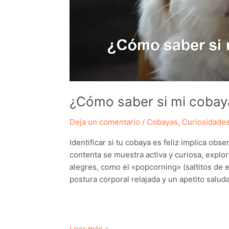
¿Cómo saber si mi cobaya
Deja un comentario
/
Cobayas
,
Curiosidade
Identificar si tu cobaya es feliz implica obs
contenta se muestra activa y curiosa, expl
alegres, como el «popcorning» (saltitos de 
postura corporal relajada y un apetito salu
¿Cómo
Leer más »