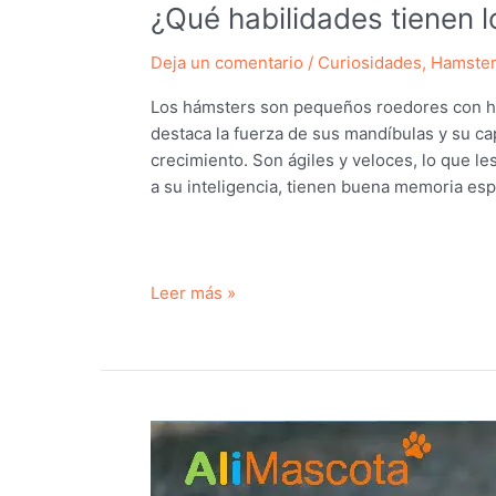
¿Qué habilidades tienen 
Deja un comentario
/
Curiosidades
,
Hamste
Los hámsters son pequeños roedores con ha
destaca la fuerza de sus mandíbulas y su ca
crecimiento. Son ágiles y veloces, lo que l
a su inteligencia, tienen buena memoria espa
¿Qué
Leer más »
habilidades
tienen
los
hámsters?