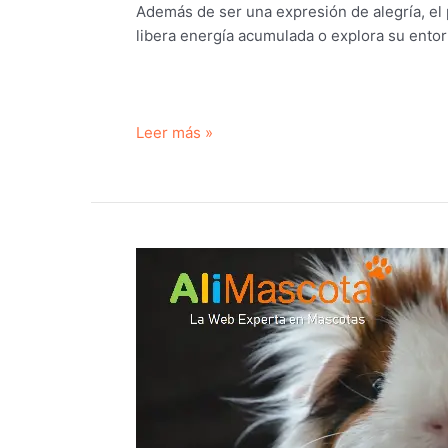
Además de ser una expresión de alegría, el
libera energía acumulada o explora su ento
¿Qué
Leer más »
es
el
Popcorning
en
las
cobayas?
Una
guía
completa