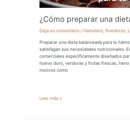
¿Cómo preparar una diet
Deja un comentario
/
Hamsters
,
Roedores
,
U
Preparar una dieta balanceada para tu háms
satisfagan sus necesidades nutricionales. E
comerciales específicamente diseñados para
huevo duro, verduras y frutas frescas, heno
nocivos como
¿Cómo
Leer más »
preparar
una
dieta
balanceada