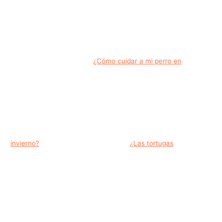
¿Cómo cuidar a mi perro en
invierno?
¿Las tortugas