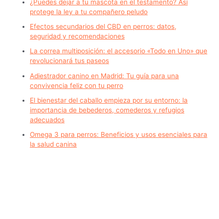
¿Puedes dejar a tu mascota en el testamento? Así
protege la ley a tu compañero peludo
Efectos secundarios del CBD en perros: datos,
seguridad y recomendaciones
La correa multiposición: el accesorio «Todo en Uno» que
revolucionará tus paseos
Adiestrador canino en Madrid: Tu guía para una
convivencia feliz con tu perro
El bienestar del caballo empieza por su entorno: la
importancia de bebederos, comederos y refugios
adecuados
Omega 3 para perros: Beneficios y usos esenciales para
la salud canina