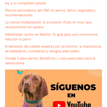
ley a tu compañero peludo
Efectos secundarios del CBD en perros: datos, seguridad y
recomendaciones
La correa multiposición: el accesorio «Todo en Uno» que
revolucionará tus paseos
Adiestrador canino en Madrid: Tu guía para una convivencia
feliz con tu perro
El bienestar del caballo empieza por su entorno: la importancia
de bebederos, comederos y refugios adecuados
Omega 3 para perros: Beneficios y usos esenciales para la
salud canina