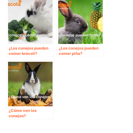
¿Los conejos pueden
¿Los conejos pueden
comer brócoli?
comer piña?
¿Cómo ven los
conejos?