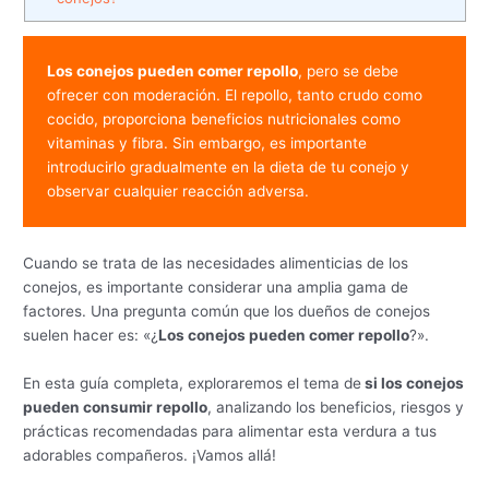
Los conejos pueden comer repollo
, pero se debe 
ofrecer con moderación. El repollo, tanto crudo como 
cocido, proporciona beneficios nutricionales como 
vitaminas y fibra. Sin embargo, es importante 
introducirlo gradualmente en la dieta de tu conejo y 
observar cualquier reacción adversa.
Cuando se trata de las necesidades alimenticias de los
conejos, es importante considerar una amplia gama de
factores. Una pregunta común que los dueños de conejos
suelen hacer es: «¿
Los conejos pueden comer repollo
?».
En esta guía completa, exploraremos el tema de
si los conejos
pueden consumir repollo
, analizando los beneficios, riesgos y
prácticas recomendadas para alimentar esta verdura a tus
adorables compañeros. ¡Vamos allá!