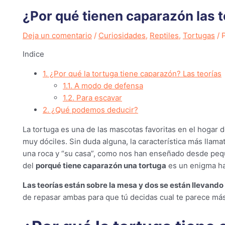
¿Por qué tienen caparazón las 
Deja un comentario
/
Curiosidades
,
Reptiles
,
Tortugas
/ 
Indice
1.
¿Por qué la tortuga tiene caparazón? Las teorías
1.1.
A modo de defensa
1.2.
Para escavar
2.
¿Qué podemos deducir?
La tortuga es una de las mascotas favoritas en el hogar 
muy dóciles. Sin duda alguna, la característica más llama
una roca y “su casa”, como nos han enseñado desde peque
del
porqué tiene caparazón una tortuga
es un enigma has
Las teorías están sobre la mesa y dos se están llevand
de repasar ambas para que tú decidas cual te parece má