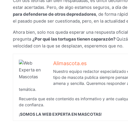
Con dos teorías tan bien respaldadas, es difícil decidir
estar acertadas. Pero, de algo estamos seguros, a día de
para defenderse de otros depredadores
, de forma rápi
el pasado puede ser cuestionada, pero, en la actualidad e
Ahora bien, solo nos queda esperar una respuesta oficial 
pregunta
¿P
or qué las tortugas tienen caparazón?
Quizá
velocidad con la que se desplazan, esperemos que no.
Alimascota.es
Nuestro equipo redactor especializado e
tipo de mascota publica siempre pensan
amena y sencilla. Queremos responder a
temática.
Recuerda que este contenido es informativo y ante cualqu
de confianza.
¡
SOMOS LA WEB EXPERTA EN MASCOTAS
!