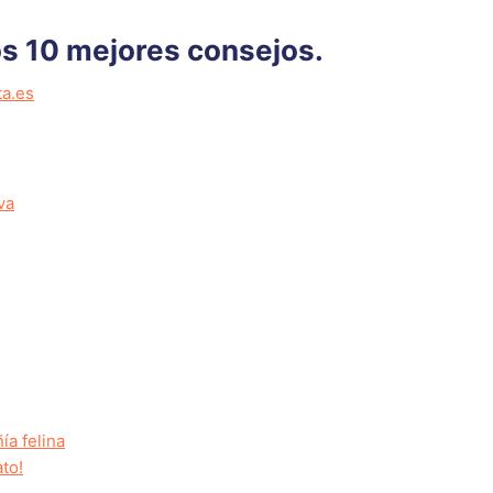
os 10 mejores consejos.
ta.es
va
ía felina
to!