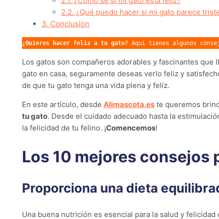
2.1.
¿Cómo sé si mi gato está feliz?
2.2.
¿Qué puedo hacer si mi gato parece trist
3.
Conclusion
¿
Quieres hacer feliz a tu gato?
 Aquí tienes algunos conse
Los gatos son compañeros adorables y fascinantes que lle
gato en casa, seguramente deseas verlo feliz y satisfec
de que tu gato tenga una vida plena y feliz.
En este artículo, desde
Alimascota.es
te queremos brind
tu gato
. Desde el cuidado adecuado hasta la estimulación
la felicidad de tu felino. ¡
Comencemos
!
Los 10 mejores consejos p
Proporciona una dieta equilibrad
Una buena nutrición es esencial para la salud y felicidad