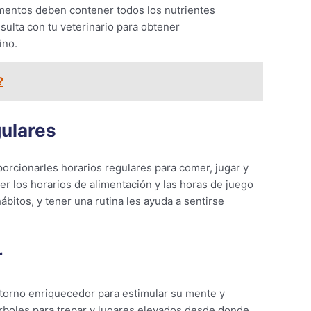
imentos deben contener todos los nutrientes
ulta con tu veterinario para obtener
ino.
?
gulares
porcionarles horarios regulares para comer, jugar y
er los horarios de alimentación y las horas de juego
bitos, y tener una rutina les ayuda a sentirse
r
ntorno enriquecedor para estimular su mente y
árboles para trepar y lugares elevados desde donde