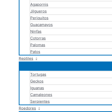
Agapornis
Jilgueros
Periquitos
Guacamayos
Ninfas
Cotorras
Palomas
Patos
Reptiles
Tortugas
Geckos
Iguanas
Camaleones
Serpientes
Roedores