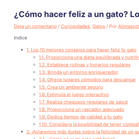
¿Cómo hacer feliz a un gato? L
Deja un comentario
/
Curiosidades
,
Gatos
/ Por
Alimasco
Indice
1.
Los 10 mejores consejos para hacer feliz tu gato
1.1.
Proporciona una dieta equilibrada y nutriti
1.2.
Establece rutinas y horarios regulares
1.3.
Brinda un entorno enriquecedor
1.4.
Ofrece lugares cómodos para descansar
1.5.
Crea un ambiente seguro
1.6.
Estimula el juego interactivo
1.7.
Realiza chequeos regulares de salud
1.8.
Proporciona un rascador adecuado
1.9.
Dedica tiempo de calidad a tu gato
1.10.
Considera la posibilidad de tener compañ
2.
¡Aclaremos más dudas sobre la felicidad de un ga