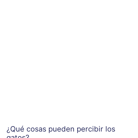
Ir
al
contenido
¿Qué cosas pueden percibir los
gatos?