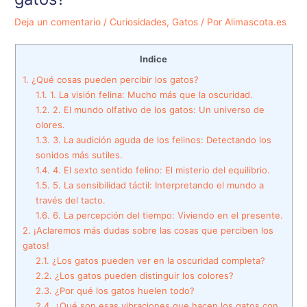
Deja un comentario
/
Curiosidades
,
Gatos
/ Por
Alimascota.es
Indice
1.
¿Qué cosas pueden percibir los gatos?
1.1.
1. La visión felina: Mucho más que la oscuridad.
1.2.
2. El mundo olfativo de los gatos: Un universo de
olores.
1.3.
3. La audición aguda de los felinos: Detectando los
sonidos más sutiles.
1.4.
4. El sexto sentido felino: El misterio del equilibrio.
1.5.
5. La sensibilidad táctil: Interpretando el mundo a
través del tacto.
1.6.
6. La percepción del tiempo: Viviendo en el presente.
2.
¡Aclaremos más dudas sobre las cosas que perciben los
gatos!
2.1.
¿Los gatos pueden ver en la oscuridad completa?
2.2.
¿Los gatos pueden distinguir los colores?
2.3.
¿Por qué los gatos huelen todo?
2.4.
¿Qué son esas vibraciones que hacen los gatos con