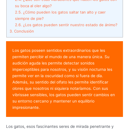
su boca al oler algo?
2.5.
¿Cómo pueden los gatos saltar tan alto y caer
siempre de pie?
2.6.
¿Los gatos pueden sentir nuestro estado de ánimo?
3.
Conclusión
Los gatos poseen sentidos extraordinarios que les 
permiten percibir el mundo de una manera única. Su 
audición aguda les permite detectar sonidos 
imperceptibles para nosotros, y su visión nocturna les 
permite ver en la oscuridad como si fuera de día. 
Además, su sentido del olfato les permite identificar 
olores que nosotros ni siquiera notaríamos. Con sus 
vibrissae sensibles, los gatos pueden sentir cambios en 
su entorno cercano y mantener un equilibrio 
impresionante.
Los gatos, esos fascinantes seres de mirada penetrante y