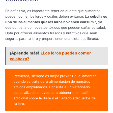
En definitiva, es importante tener en cuenta qué alimentos
pueden comer los loros y cuáles deben evitarse. La
cebolla es
uno de los alimentos que los loros no deben consumir
, ya
que contiene compuestos tóxicos que pueden dañar su salud.
Opta por ofrecer alimentos frescos y nutritivos que sean
seguros para tu loro y proporcionen una dieta equilibrada.
¡Aprende más!
¿Los loros pueden comer
calabaza?
Recuerda, siempre es mejor prevenir que lamentar
cuando se trata de la alimentación de nuestros
amigos emplumados. Consulta a un veterinario
especializado en aves para obtener orientación
adicional sobre la dieta y el cuidado adecuados de
tu loro.