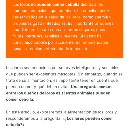
Los 
loros no pueden comer cebolla
 debido a los 
compuestos tóxicos que contiene. La cebolla puede 
causar daños en la salud de los loros, como anemia y 
problemas gastrointestinales. Es importante ofrecerles 
una dieta equilibrada con alimentos seguros, como 
frutas, verduras, semillas y nueces. Si tu loro ha 
consumido cebolla por accidente, es recomendable 
buscar atención veterinaria de inmediato.
Los loros son conocidos por ser aves inteligentes y sociables
que pueden ser excelentes mascotas. Sin embargo, cuando se
trata de su alimentación, es importante tener en cuenta qué
pueden comer y qué deben evitar.
Una pregunta común
entre los dueños de loros es si estos animales pueden
comer cebolla
.
En este artículo, exploraremos la alimentación de los loros y
responderemos a la pregunta: «¿
Los loros pueden comer
cebolla
?»