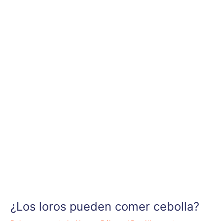
Ir
al
contenido
¿Los loros pueden comer cebolla?