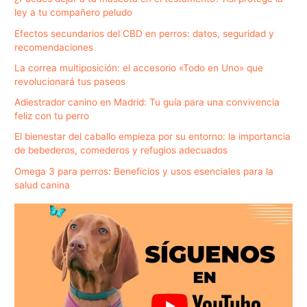
ley a tu compañero peludo
Efectos secundarios del CBD en perros: datos, seguridad y
recomendaciones
La correa multiposición: el accesorio «Todo en Uno» que
revolucionará tus paseos
Adiestrador canino en Madrid: Tu guía para una convivencia
feliz con tu perro
El bienestar del caballo empieza por su entorno: la importancia
de bebederos, comederos y refugios adecuados
Omega 3 para perros: Beneficios y usos esenciales para la
salud canina