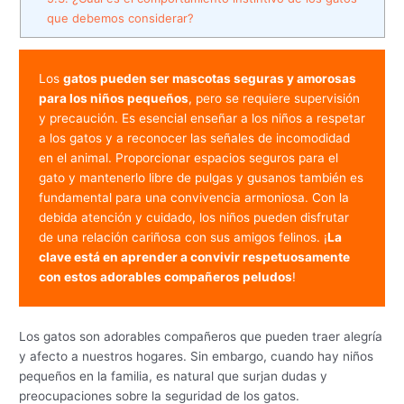
que debemos considerar?
Los 
gatos pueden ser mascotas seguras y amorosas 
para los niños pequeños
, pero se requiere supervisión 
y precaución. Es esencial enseñar a los niños a respetar 
a los gatos y a reconocer las señales de incomodidad 
en el animal. Proporcionar espacios seguros para el 
gato y mantenerlo libre de pulgas y gusanos también es 
fundamental para una convivencia armoniosa. Con la 
debida atención y cuidado, los niños pueden disfrutar 
de una relación cariñosa con sus amigos felinos. ¡
La 
clave está en aprender a convivir respetuosamente 
con estos adorables compañeros peludos
!
Los gatos son adorables compañeros que pueden traer alegría
y afecto a nuestros hogares. Sin embargo, cuando hay niños
pequeños en la familia, es natural que surjan dudas y
preocupaciones sobre la seguridad de los gatos.