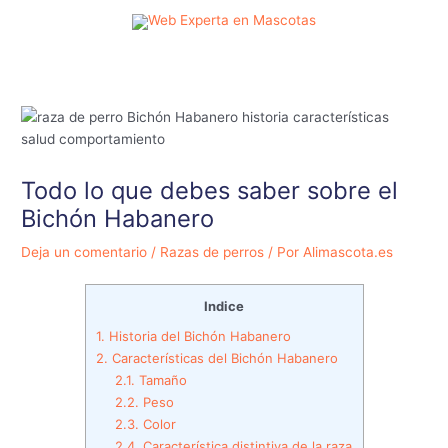
Ir
al
contenido
Todo lo que debes saber sobre el
Bichón Habanero
Deja un comentario
/
Razas de perros
/ Por
Alimascota.es
Indice
1.
Historia del Bichón Habanero
2.
Características del Bichón Habanero
2.1.
Tamaño
2.2.
Peso
2.3.
Color
2.4.
Característica distintiva de la raza