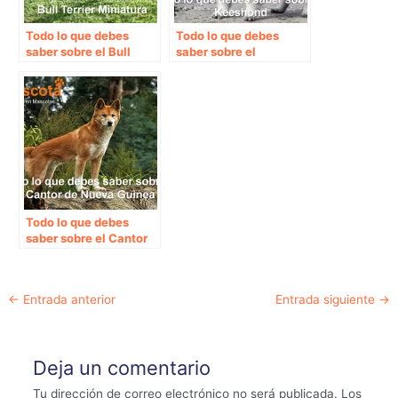
Todo lo que debes
Todo lo que debes
saber sobre el Bull
saber sobre el
Terrier Miniatura
Keeshond
Todo lo que debes
saber sobre el Cantor
de Nueva Guinea
Navegación
←
Entrada anterior
Entrada siguiente
→
de
entradas
Deja un comentario
Tu dirección de correo electrónico no será publicada.
Los