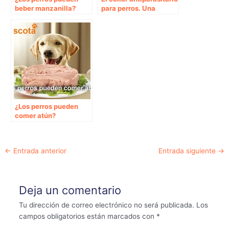
beber manzanilla?
para perros. Una
solución efectiva.
¿Los perros pueden
comer atún?
Navegación
←
Entrada anterior
Entrada siguiente
→
de
entradas
Deja un comentario
Tu dirección de correo electrónico no será publicada.
Los
campos obligatorios están marcados con
*