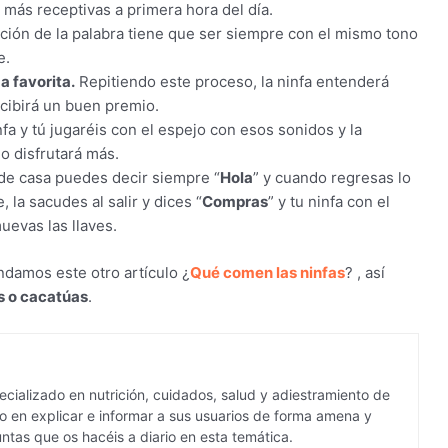
más receptivas a primera hora del día.
ción de la palabra tiene que ser siempre con el mismo tono
e.
 favorita.
Repitiendo este proceso, la ninfa entenderá
ecibirá un buen premio.
nfa y tú jugaréis con el espejo con esos sonidos y la
o disfrutará más.
e casa puedes decir siempre “
Hola
” y cuando regresas lo
 la sacudes al salir y dices “
Compras
” y tu ninfa con el
evas las llaves.
amos este otro artículo ¿
Qué comen las ninfas
? , así
s o cacatúas
.
cializado en nutrición, cuidados, salud y adiestramiento de
 en explicar e informar a sus usuarios de forma amena y
ntas que os hacéis a diario en esta temática.