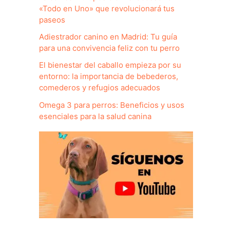
«Todo en Uno» que revolucionará tus
paseos
Adiestrador canino en Madrid: Tu guía
para una convivencia feliz con tu perro
El bienestar del caballo empieza por su
entorno: la importancia de bebederos,
comederos y refugios adecuados
Omega 3 para perros: Beneficios y usos
esenciales para la salud canina