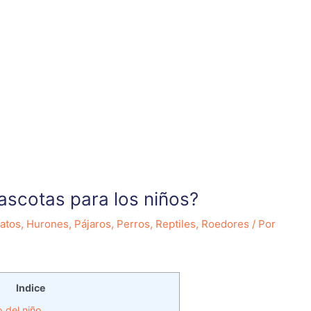
ascotas para los niños?
atos
,
Hurones
,
Pájaros
,
Perros
,
Reptiles
,
Roedores
/ Por
Indice
 del niño