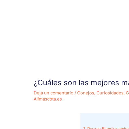
¿Cuáles son las mejores m
Deja un comentario
/
Conejos
,
Curiosidades
,
G
Alimascota.es
1.
Perros: El mejor amigo