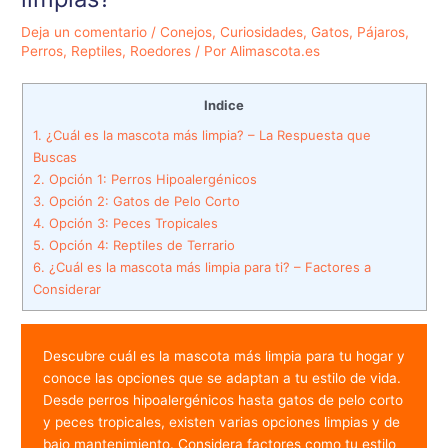
Deja un comentario
/
Conejos
,
Curiosidades
,
Gatos
,
Pájaros
,
Perros
,
Reptiles
,
Roedores
/ Por
Alimascota.es
Indice
1.
¿Cuál es la mascota más limpia? – La Respuesta que
Buscas
2.
Opción 1: Perros Hipoalergénicos
3.
Opción 2: Gatos de Pelo Corto
4.
Opción 3: Peces Tropicales
5.
Opción 4: Reptiles de Terrario
6.
¿Cuál es la mascota más limpia para ti? – Factores a
Considerar
Descubre cuál es la mascota más limpia para tu hogar y 
conoce las opciones que se adaptan a tu estilo de vida. 
Desde perros hipoalergénicos hasta gatos de pelo corto 
y peces tropicales, existen varias opciones limpias y de 
bajo mantenimiento. Considera factores como tu estilo 