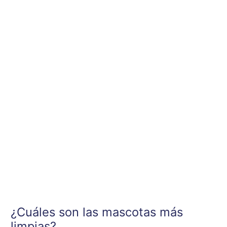
Ir
al
contenido
¿Cuáles son las mascotas más
limpias?