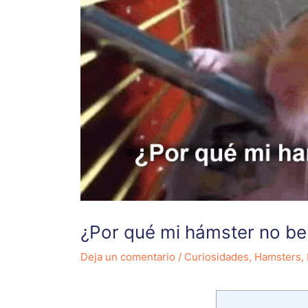
¿Por qué mi hámster no b
Deja un comentario
/
Curiosidades
,
Hamsters
,