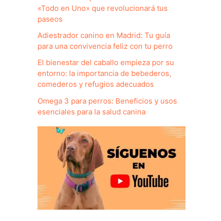
«Todo en Uno» que revolucionará tus
paseos
Adiestrador canino en Madrid: Tu guía
para una convivencia feliz con tu perro
El bienestar del caballo empieza por su
entorno: la importancia de bebederos,
comederos y refugios adecuados
Omega 3 para perros: Beneficios y usos
esenciales para la salud canina