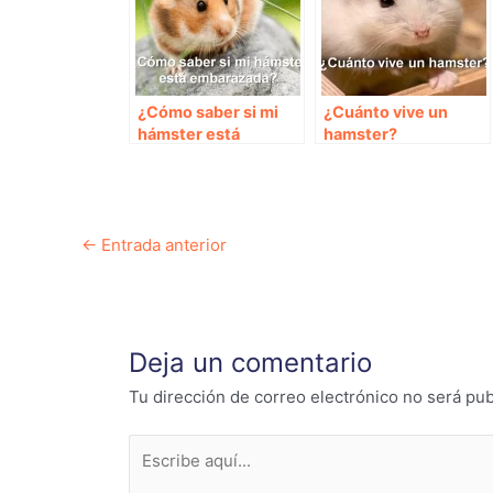
¿Cómo saber si mi
¿Cuánto vive un
hámster está
hamster?
embarazada?
Navegación
←
Entrada anterior
de
entradas
Deja un comentario
Tu dirección de correo electrónico no será pub
Escribe
aquí...