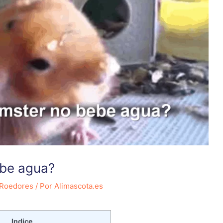
ebe agua?
Roedores
/ Por
Alimascota.es
Indice