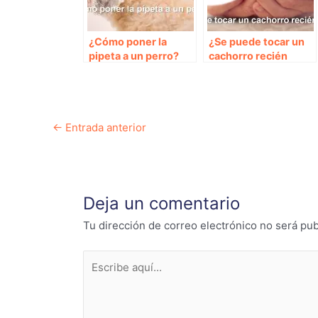
¿Cómo poner la
¿Se puede tocar un
pipeta a un perro?
cachorro recién
nacidos?
Navegación
←
Entrada anterior
de
entradas
Deja un comentario
Tu dirección de correo electrónico no será pub
Escribe
aquí...