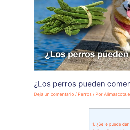
¿Los perros pueden comer
Deja un comentario
/
Perros
/ Por
Alimascota.
1.
¿Se le puede dar 