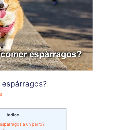
 espárragos?
es
Indice
espárragos a un perro?