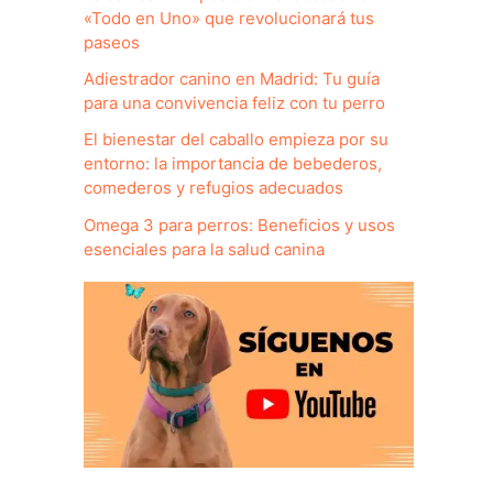
«Todo en Uno» que revolucionará tus
paseos
Adiestrador canino en Madrid: Tu guía
para una convivencia feliz con tu perro
El bienestar del caballo empieza por su
entorno: la importancia de bebederos,
comederos y refugios adecuados
Omega 3 para perros: Beneficios y usos
esenciales para la salud canina