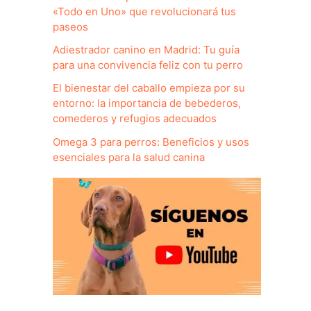
«Todo en Uno» que revolucionará tus
paseos
Adiestrador canino en Madrid: Tu guía
para una convivencia feliz con tu perro
El bienestar del caballo empieza por su
entorno: la importancia de bebederos,
comederos y refugios adecuados
Omega 3 para perros: Beneficios y usos
esenciales para la salud canina