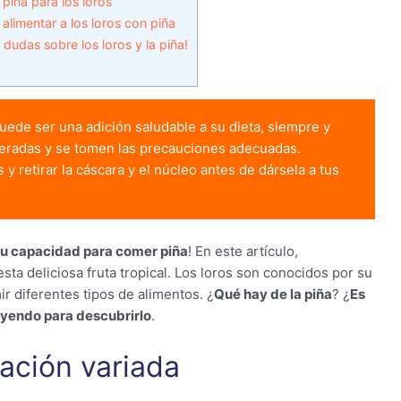
 piña para los loros
alimentar a los loros con piña
udas sobre los loros y la piña!
puede ser una adición saludable a su dieta, siempre y
eradas y se tomen las precauciones adecuadas.
 retirar la cáscara y el núcleo antes de dársela a tus
 su capacidad para comer piña
! En este artículo,
sta deliciosa fruta tropical. Los loros son conocidos por su
r diferentes tipos de alimentos. ¿
Qué hay de la piña
? ¿
Es
eyendo para descubrirlo
.
tación variada