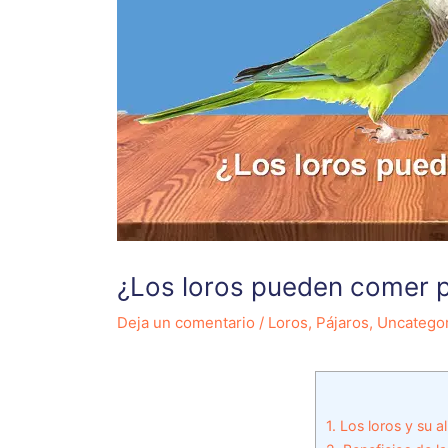
¿Los loros pueden comer 
Deja un comentario
/
Loros
,
Pájaros
,
Uncatego
1.
Los loros y su a