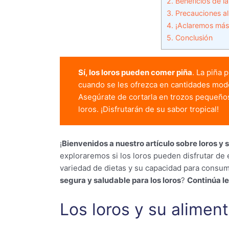
2.
Beneficios de la
3.
Precauciones al 
4.
¡Aclaremos más d
5.
Conclusión
Sí, los loros pueden comer piña
. La piña 
cuando se les ofrezca en cantidades mod
Asegúrate de cortarla en trozos pequeños y
loros. ¡Disfrutarán de su sabor tropical!
¡
Bienvenidos a nuestro artículo sobre loros y
exploraremos si los loros pueden disfrutar de e
variedad de dietas y su capacidad para consumi
segura y saludable para los loros
?
Continúa l
Los loros y su alimen