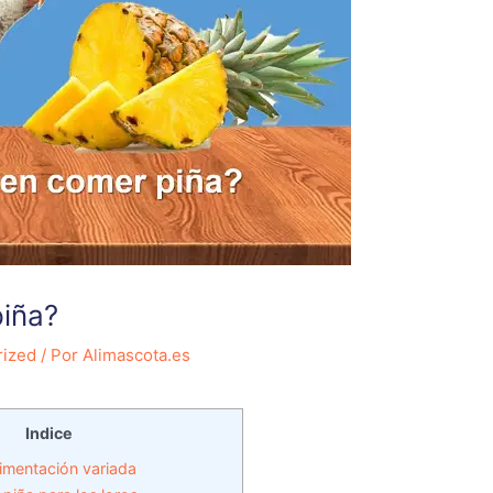
piña?
rized
/ Por
Alimascota.es
Indice
limentación variada