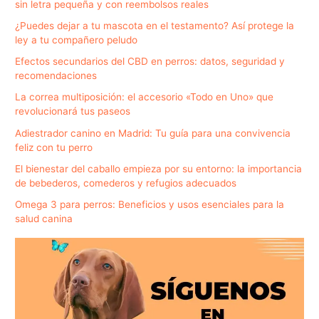
sin letra pequeña y con reembolsos reales
¿Puedes dejar a tu mascota en el testamento? Así protege la
ley a tu compañero peludo
Efectos secundarios del CBD en perros: datos, seguridad y
recomendaciones
La correa multiposición: el accesorio «Todo en Uno» que
revolucionará tus paseos
Adiestrador canino en Madrid: Tu guía para una convivencia
feliz con tu perro
El bienestar del caballo empieza por su entorno: la importancia
de bebederos, comederos y refugios adecuados
Omega 3 para perros: Beneficios y usos esenciales para la
salud canina