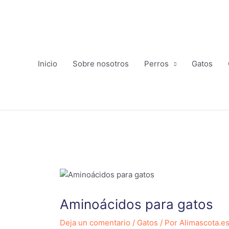
Ir
al
contenido
Inicio
Sobre nosotros
Perros
Gatos
Aminoácidos para gatos
Deja un comentario
/
Gatos
/ Por
Alimascota.e