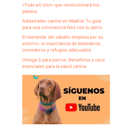
«Todo en Uno» que revolucionará tus
paseos
Adiestrador canino en Madrid: Tu guía
para una convivencia feliz con tu perro
El bienestar del caballo empieza por su
entorno: la importancia de bebederos,
comederos y refugios adecuados
Omega 3 para perros: Beneficios y usos
esenciales para la salud canina