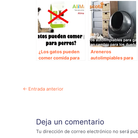
¿Los gatos pueden
Areneros
comer comida para
autolimpiables para
perros?
gatos, el gran cambio
para sus dueños
Navegación
←
Entrada anterior
de
entradas
Deja un comentario
Tu dirección de correo electrónico no será pub