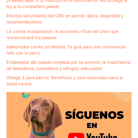
¿Puedes dejar a tu mascota en el testamento? Así protege la
ley a tu compañero peludo
Efectos secundarios del CBD en perros: datos, seguridad y
recomendaciones
La correa multiposición: el accesorio «Todo en Uno» que
revolucionará tus paseos
Adiestrador canino en Madrid: Tu guía para una convivencia
feliz con tu perro
El bienestar del caballo empieza por su entorno: la importancia
de bebederos, comederos y refugios adecuados
Omega 3 para perros: Beneficios y usos esenciales para la
salud canina