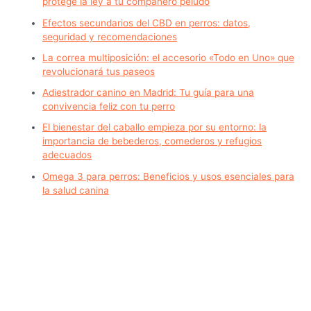
protege la ley a tu compañero peludo
Efectos secundarios del CBD en perros: datos,
seguridad y recomendaciones
La correa multiposición: el accesorio «Todo en Uno» que
revolucionará tus paseos
Adiestrador canino en Madrid: Tu guía para una
convivencia feliz con tu perro
El bienestar del caballo empieza por su entorno: la
importancia de bebederos, comederos y refugios
adecuados
Omega 3 para perros: Beneficios y usos esenciales para
la salud canina