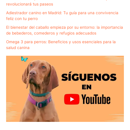
revolucionará tus paseos
Adiestrador canino en Madrid: Tu guía para una convivencia
feliz con tu perro
El bienestar del caballo empieza por su entorno: la importancia
de bebederos, comederos y refugios adecuados
Omega 3 para perros: Beneficios y usos esenciales para la
salud canina