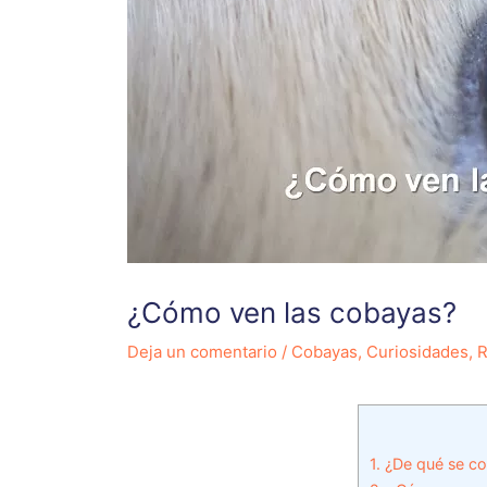
¿Cómo ven las cobayas?
Deja un comentario
/
Cobayas
,
Curiosidades
,
R
1.
¿De qué se co