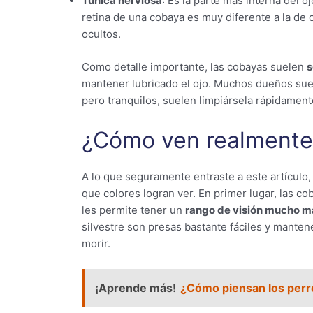
Túnica nerviosa
: Es la parte más interna del o
retina de una cobaya es muy diferente a la de
ocultos.
Como detalle importante, las cobayas suelen
s
mantener lubricado el ojo. Muchos dueños suel
pero tranquilos, suelen limpiársela rápidament
¿Cómo ven realmente
A lo que seguramente entraste a este artículo
que colores logran ver. En primer lugar, las co
les permite tener un
rango de visión mucho m
silvestre son presas bastante fáciles y mantene
morir.
¡Aprende más!
¿Cómo piensan los perr