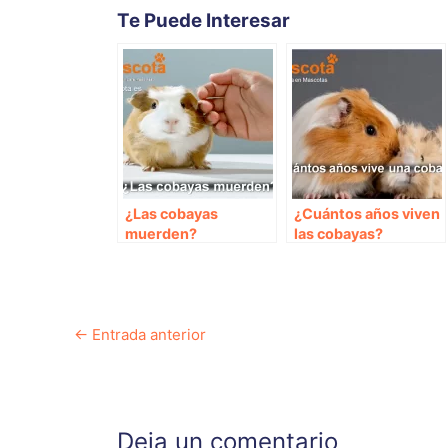
Te Puede Interesar
¿Las cobayas
¿Cuántos años viven
muerden?
las cobayas?
Navegación
←
Entrada anterior
de
entradas
Deja un comentario