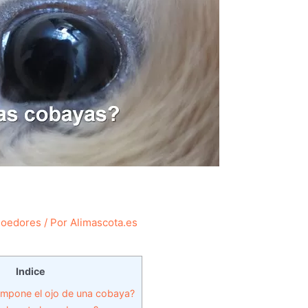
oedores
/ Por
Alimascota.es
Indice
mpone el ojo de una cobaya?