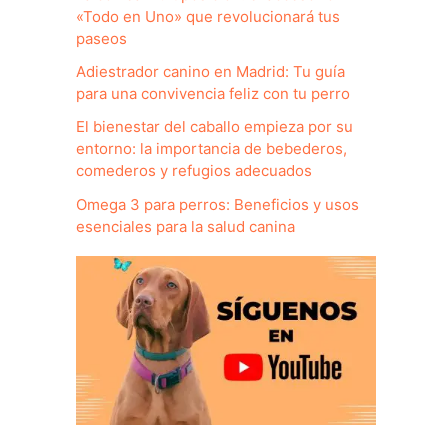
«Todo en Uno» que revolucionará tus
paseos
Adiestrador canino en Madrid: Tu guía
para una convivencia feliz con tu perro
El bienestar del caballo empieza por su
entorno: la importancia de bebederos,
comederos y refugios adecuados
Omega 3 para perros: Beneficios y usos
esenciales para la salud canina