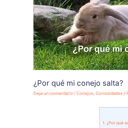
¿Por qué mi conejo salta?
Deja un comentario
/
Conejos
,
Curiosidades
/ 
1.
¿Por qué sal