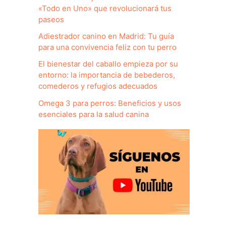
«Todo en Uno» que revolucionará tus
paseos
Adiestrador canino en Madrid: Tu guía
para una convivencia feliz con tu perro
El bienestar del caballo empieza por su
entorno: la importancia de bebederos,
comederos y refugios adecuados
Omega 3 para perros: Beneficios y usos
esenciales para la salud canina