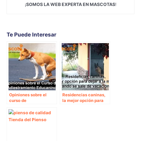
¡
SOMOS LA WEB EXPERTA EN MASCOTAS
!
Te Puede Interesar
Opiniones sobre el
Residencias caninas,
curso de
la mejor opción para
adiestramiento canino
dejar a la mascota
Educanino
cuando se sale de
vacaciones