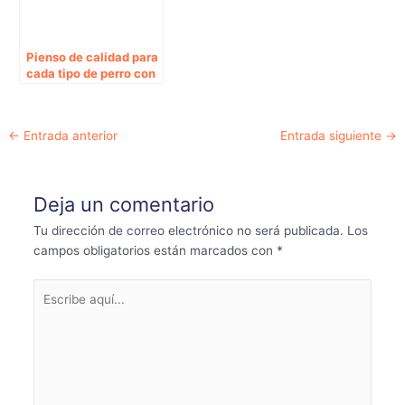
Pienso de calidad para
cada tipo de perro con
La Tienda del Pienso
Navegación
←
Entrada anterior
Entrada siguiente
→
de
entradas
Deja un comentario
Tu dirección de correo electrónico no será publicada.
Los
campos obligatorios están marcados con
*
Escribe
aquí...