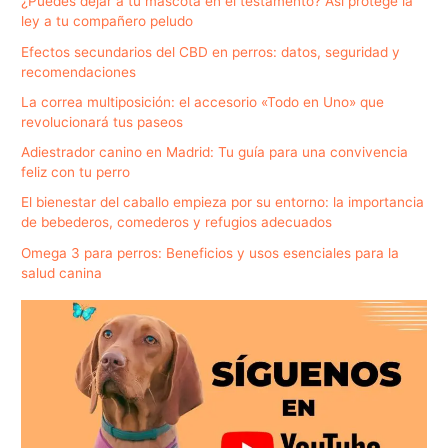
¿Puedes dejar a tu mascota en el testamento? Así protege la
ley a tu compañero peludo
Efectos secundarios del CBD en perros: datos, seguridad y
recomendaciones
La correa multiposición: el accesorio «Todo en Uno» que
revolucionará tus paseos
Adiestrador canino en Madrid: Tu guía para una convivencia
feliz con tu perro
El bienestar del caballo empieza por su entorno: la importancia
de bebederos, comederos y refugios adecuados
Omega 3 para perros: Beneficios y usos esenciales para la
salud canina