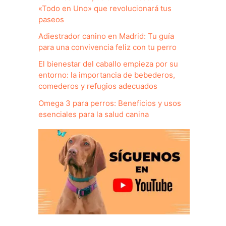
«Todo en Uno» que revolucionará tus
paseos
Adiestrador canino en Madrid: Tu guía
para una convivencia feliz con tu perro
El bienestar del caballo empieza por su
entorno: la importancia de bebederos,
comederos y refugios adecuados
Omega 3 para perros: Beneficios y usos
esenciales para la salud canina