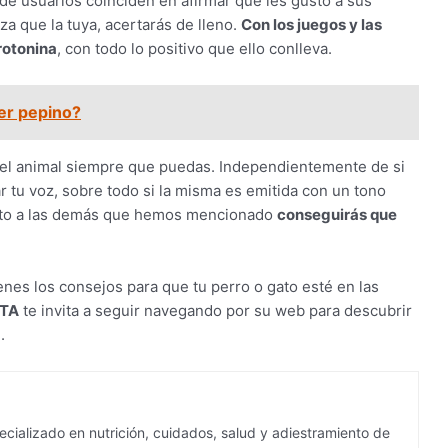
de usuarios coinciden en afirmar que les gustó a sus
a que la tuya, acertarás de lleno.
Con los juegos y las
rotonina
, con todo lo positivo que ello conlleva.
er pepino?
n el animal siempre que puedas. Independientemente de si
 tu voz, sobre todo si la misma es emitida con un tono
unto a las demás que hemos mencionado
conseguirás que
enes los consejos para que tu perro o gato esté en las
TA
te invita a seguir navegando por su web para descubrir
.
cializado en nutrición, cuidados, salud y adiestramiento de