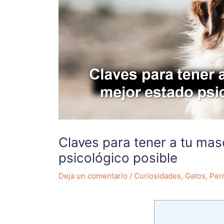
Claves para tener a tu mas
psicológico posible
Deja un comentario
/
Curiosidades
,
Gatos
,
Per