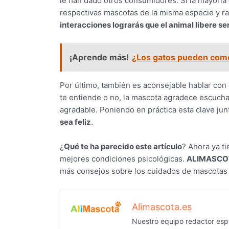
le han dado otros consumidores. Si la mayoría 
respectivas mascotas de la misma especie y raz
interacciones lograrás que el animal libere se
¡Aprende más!
¿Los gatos pueden com
Por último, también es aconsejable hablar co
te entiende o no, la mascota agradece escuchar
agradable. Poniendo en práctica esta clave j
sea feliz
.
¿
Qué te ha parecido este artículo
? Ahora ya ti
mejores condiciones psicológicas.
ALIMASCO
más consejos sobre los cuidados de mascotas 
Alimascota.es
Nuestro equipo redactor espe