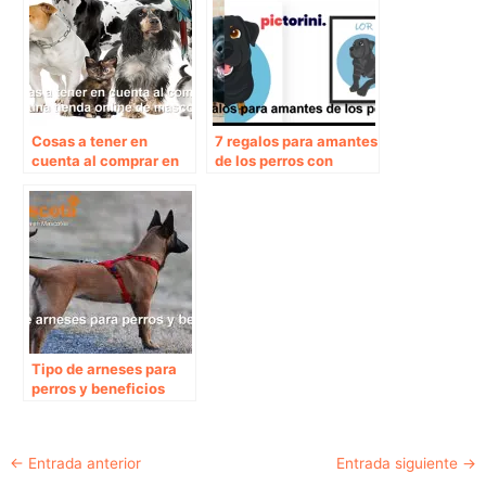
Cosas a tener en
7 regalos para amantes
cuenta al comprar en
de los perros con
una tienda online de
Pictorini
mascotas
Tipo de arneses para
perros y beneficios
Navegación
←
Entrada anterior
Entrada siguiente
→
de