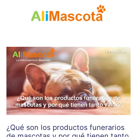
Ir
al
contenido
¿Qué son los productos funerarios
de mascotas y por qué tienen tanto