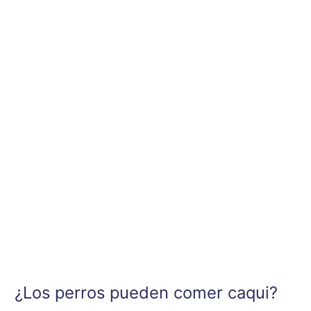
Ir
al
contenido
¿Los perros pueden comer caqui?