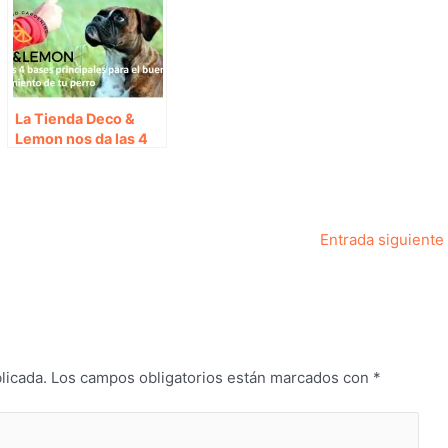
La Tienda Deco &
Lemon nos da las 4
bases principales
para el buen
adiestramiento de tu
perro
Entrada siguiente
licada.
Los campos obligatorios están marcados con
*