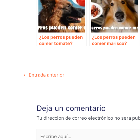
¿Los perros pueden
¿Los perros pueden
comer tomate?
comer marisco?
Navegación
←
Entrada anterior
de
entradas
Deja un comentario
Tu dirección de correo electrónico no será pub
Escribe
aquí...