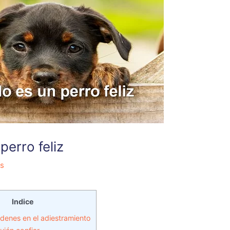
perro feliz
es
Indice
denes en el adiestramiento