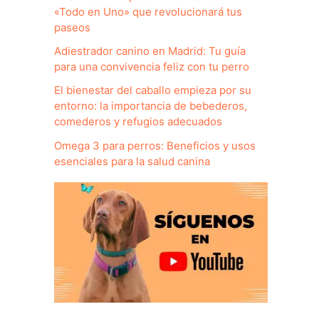
«Todo en Uno» que revolucionará tus
paseos
Adiestrador canino en Madrid: Tu guía
para una convivencia feliz con tu perro
El bienestar del caballo empieza por su
entorno: la importancia de bebederos,
comederos y refugios adecuados
Omega 3 para perros: Beneficios y usos
esenciales para la salud canina