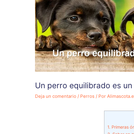
Un perro equilibrado es un 
Deja un comentario
/
Perros
/ Por
Alimascota.
1.
Primeras ór