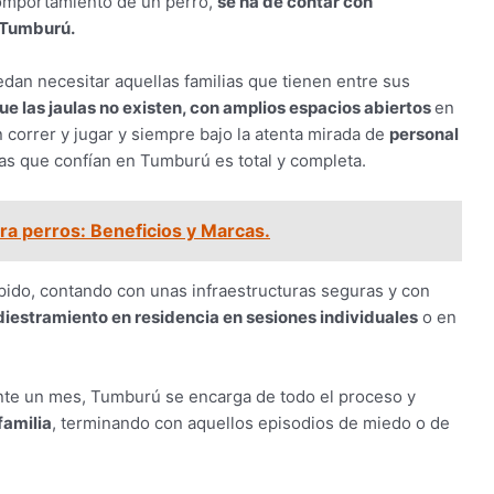
comportamiento de un perro,
se ha de contar con
 Tumburú.
dan necesitar aquellas familias que tienen entre sus
que las jaulas no existen, con amplios espacios abiertos
en
correr y jugar y siempre bajo la atenta mirada de
personal
ilias que confían en Tumburú es total y completa.
a perros: Beneficios y Marcas.
mpido, contando con unas infraestructuras seguras y con
diestramiento en residencia en sesiones individuales
o en
ante un mes, Tumburú se encarga de todo el proceso y
familia
, terminando con aquellos episodios de miedo o de