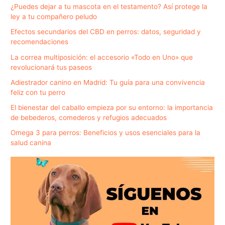
¿Puedes dejar a tu mascota en el testamento? Así protege la
ley a tu compañero peludo
Efectos secundarios del CBD en perros: datos, seguridad y
recomendaciones
La correa multiposición: el accesorio «Todo en Uno» que
revolucionará tus paseos
Adiestrador canino en Madrid: Tu guía para una convivencia
feliz con tu perro
El bienestar del caballo empieza por su entorno: la importancia
de bebederos, comederos y refugios adecuados
Omega 3 para perros: Beneficios y usos esenciales para la
salud canina