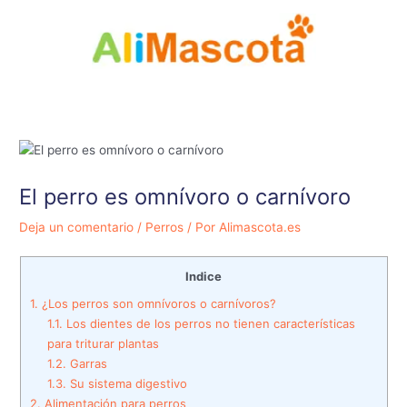
Ir
al
contenido
El perro es omnívoro o carnívoro
Deja un comentario
/
Perros
/ Por
Alimascota.es
Indice
1.
¿Los perros son omnívoros o carnívoros?
1.1.
Los dientes de los perros no tienen características
para triturar plantas
1.2.
Garras
1.3.
Su sistema digestivo
2.
Alimentación para perros