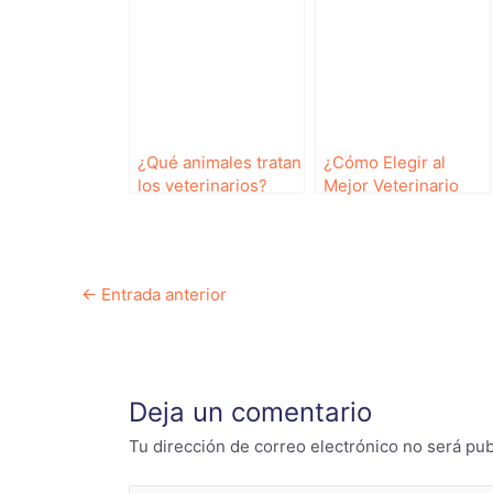
¿Qué animales tratan
¿Cómo Elegir al
los veterinarios?
Mejor Veterinario
Guía básica
para tu Mascota?
Navegación
←
Entrada anterior
de
entradas
Deja un comentario
Tu dirección de correo electrónico no será pub