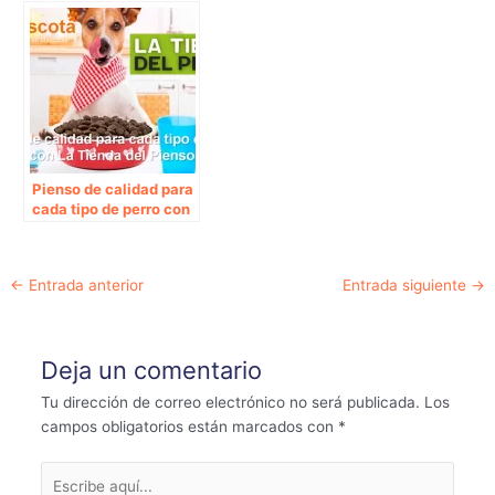
nos dan ideas
Pienso de calidad para
cada tipo de perro con
La Tienda del Pienso
Navegación
←
Entrada anterior
Entrada siguiente
→
de
entradas
Deja un comentario
Tu dirección de correo electrónico no será publicada.
Los
campos obligatorios están marcados con
*
Escribe