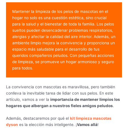
Mantener la limpieza de los pelos de mascotas en el 
hogar no solo es una cuestión estética, sino crucial 
para la salud y el bienestar de toda la familia. Los pelos 
sueltos pueden desencadenar problemas respiratorios, 
alergias y afectar la calidad del aire interior. Además, un 
ambiente limpio mejora la convivencia y proporciona un 
espacio más saludable para el desarrollo de tus 
queridos compañeros peludos. Con pequeñas acciones 
de limpieza, se promueve un hogar armonioso y seguro 
para todos.
La convivencia con mascotas es maravillosa, pero también
conlleva la inevitable tarea de lidiar con sus pelos. En este
artículo, vamos a ver la
importancia de mantener limpios los
hogares que albergan a nuestros fieles amigos peludos
.
Además, destacaremos por qué el
kit limpieza mascotas
dyson
es la elección más inteligente. ¡
Vamos allá
!