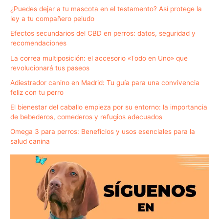
¿Puedes dejar a tu mascota en el testamento? Así protege la
ley a tu compañero peludo
Efectos secundarios del CBD en perros: datos, seguridad y
recomendaciones
La correa multiposición: el accesorio «Todo en Uno» que
revolucionará tus paseos
Adiestrador canino en Madrid: Tu guía para una convivencia
feliz con tu perro
El bienestar del caballo empieza por su entorno: la importancia
de bebederos, comederos y refugios adecuados
Omega 3 para perros: Beneficios y usos esenciales para la
salud canina