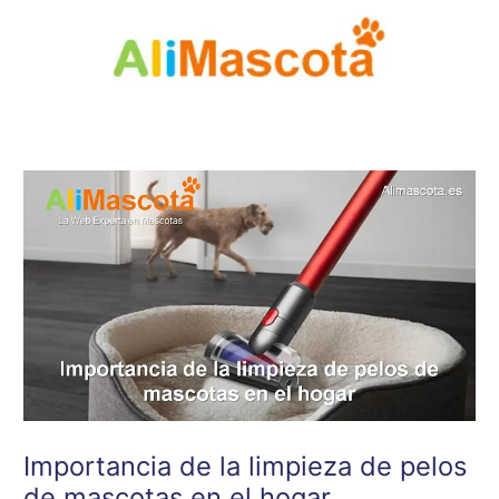
Ir
al
contenido
Importancia de la limpieza de pelos
de mascotas en el hogar