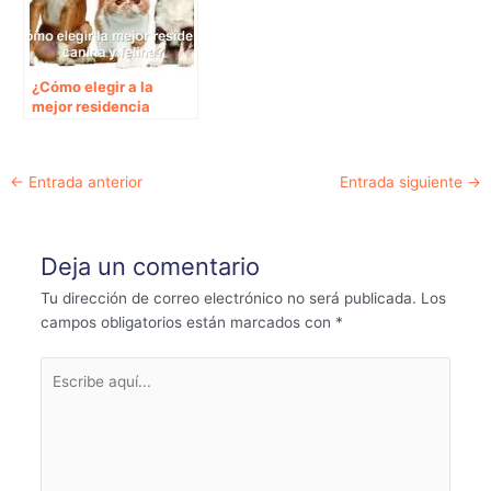
¿Cómo elegir a la
mejor residencia
canina y felina?
Navegación
←
Entrada anterior
Entrada siguiente
→
de
entradas
Deja un comentario
Tu dirección de correo electrónico no será publicada.
Los
campos obligatorios están marcados con
*
Escribe
aquí...